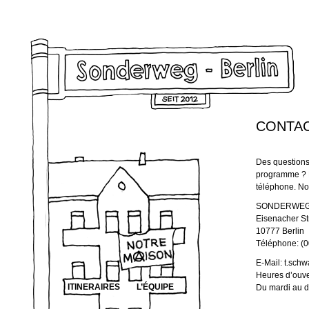
CONTA
Des questions
programme ? P
téléphone. No
SONDERWEG
Eisenacher St
10777 Berlin
Téléphone: (
E-Mail: t.sc
Heures d’ouve
ITINERAIRES
L’ÉQUIPE
Du mardi au d