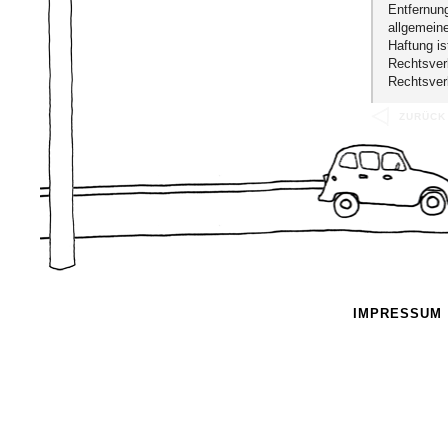
Entfernun
allgemeine
Haftung is
Rechtsver
Rechtsver
Haftung fü
ZURÜCK
Unser Ange
Inhalte wi
Inhalte au
Seiten ist
verantwort
Verlinkung
waren zum
inhaltlich
Anhaltspun
Bekanntwe
IMPRESSUM
umgehend 
Urheberre
Die durch 
Seiten unt
Bearbeitun
Grenzen d
jeweiligen