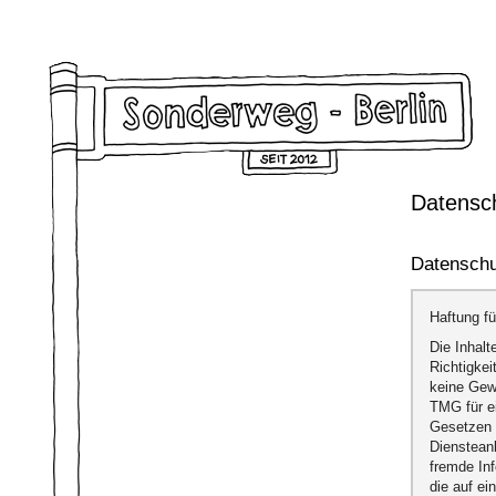
Datensc
Datenschu
Haftung fü
Die Inhalt
Richtigkei
keine Gew
TMG für e
Gesetzen v
Diensteanb
fremde In
die auf ei